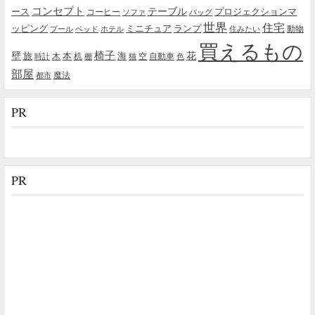
コンセプト
テーブル
プロジェクションマ
ース
コーヒー
ソファ
バッグ
世界
住宅
ッピング
ミニチュア
ランプ
プール
ベッド
ホテル
住みたい
動物
買えるもの
椅子
壁
花
本
海
旅
木
机
空
自動車
時計
棚
猫
色
部屋
魔法
都市
PR
PR