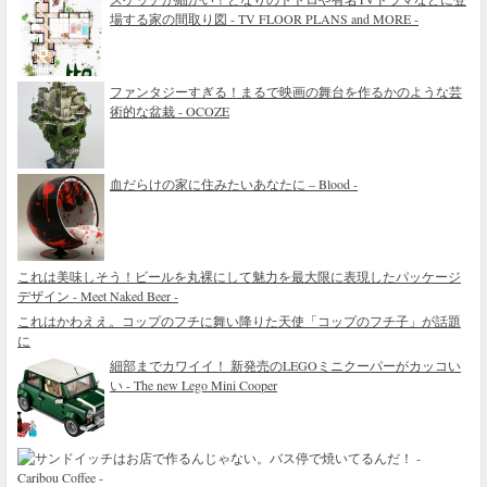
場する家の間取り図 - TV FLOOR PLANS and MORE -
ファンタジーすぎる！まるで映画の舞台を作るかのような芸
術的な盆栽 - OCOZE
血だらけの家に住みたいあなたに – Blood -
これは美味しそう！ビールを丸裸にして魅力を最大限に表現したパッケージ
デザイン - Meet Naked Beer -
これはかわええ。コップのフチに舞い降りた天使「コップのフチ子」が話題
に
細部までカワイイ！ 新発売のLEGOミニクーパーがカッコい
い - The new Lego Mini Cooper