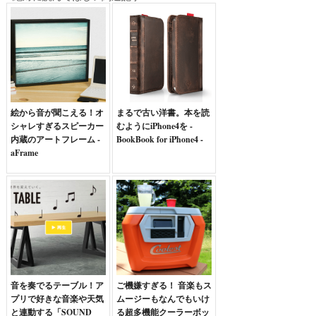
絵から音が聞こえる！オ
まるで古い洋書。本を読
シャレすぎるスピーカー
むようにiPhone4を -
内蔵のアートフレーム -
BookBook for iPhone4 -
aFrame
音を奏でるテーブル！ア
ご機嫌すぎる！ 音楽もス
プリで好きな音楽や天気
ムージーもなんでもいけ
と連動する「SOUND
る超多機能クーラーボッ