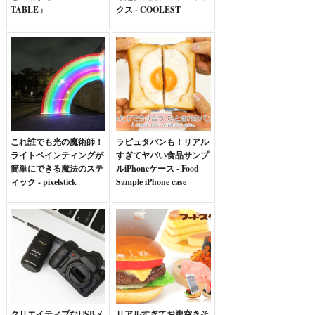
TABLE」
クス - COOLEST
これ誰でも光の魔術師！
ラピュタパンも！リアル
ライトペインティングが
すぎてヤバい食品サンプ
簡単にできる魔法のステ
ルiPhoneケース - Food
ィック - pixelstick
Sample iPhone case
クリエイティブなUSBメ
リアルすぎてお腹空きそ