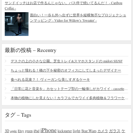
サンドイッチはお店で作るんじゃない。バス停で焼いてるんだ！ - Caribou
Coffee -
面白い！一歩も外へ出ずに世界を縦横無尽なプロジェクショ
ンマッピング - Video for Willow's 'Sweater' -
最新の投稿 – Recentry
デスクの上の小さな公園。芝生トレイ&スマホスタンドの midori SE/SF
ちょっと憧れる！橋の下を秘密のオフィスにしてしまったデザイナー
食べれる花束？！ ヴィーガンな美しすぎるケーキ
「日常に花と音楽を」カセットテープ型の一輪挿しがカワイイ - cassette vase
本物の植物にしか見えない！カラフルでカワイイ多肉植物＆フラワーケーキ
タグ – Tags
iPhone
light
Star Wars
ガラス
3D
Etsy
green
カメラ
ケ
iPad
kickstarter
apple