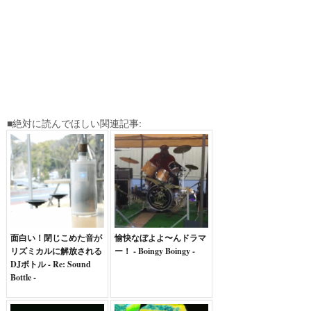
■絶対に読んでほしい関連記事:
面白い！閉じこめた音が
愉快なぼよよ〜んドラマ
リズミカルに解放される
ー！ - Boingy Boingy -
DJボトル - Re: Sound
Bottle -