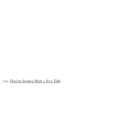
via:
Design Source Mart » Jive Talk