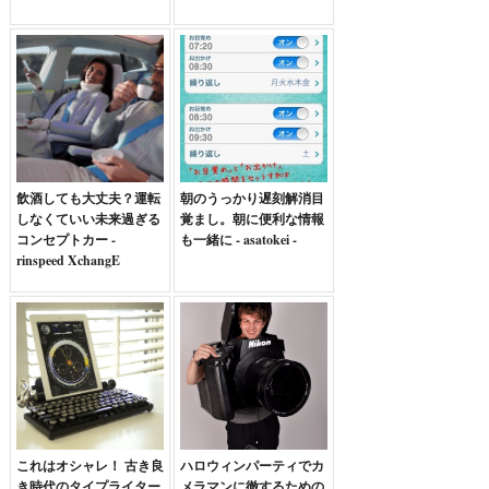
飲酒しても大丈夫？運転
朝のうっかり遅刻解消目
しなくていい未来過ぎる
覚まし。朝に便利な情報
コンセプトカー -
も一緒に - asatokei -
rinspeed XchangE
これはオシャレ！ 古き良
ハロウィンパーティでカ
き時代のタイプライター
メラマンに徹するための