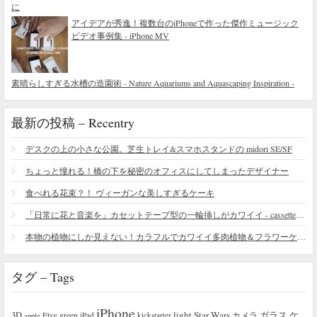
に
アイデアが秀逸！複数台のiPhoneで作った傑作ミュージック
ビデオ事例集 - iPhone MV
素晴らしすぎる水槽の造園術 - Nature Aquariums and Aquascaping Inspiration -
最新の投稿 – Recentry
デスクの上の小さな公園。芝生トレイ&スマホスタンドの midori SE/SF
ちょっと憧れる！橋の下を秘密のオフィスにしてしまったデザイナー
食べれる花束？！ ヴィーガンな美しすぎるケーキ
「日常に花と音楽を」カセットテープ型の一輪挿しがカワイイ - cassette vase
本物の植物にしか見えない！カラフルでカワイイ多肉植物＆フラワーケーキ
タグ – Tags
iPhone
light
Star Wars
ガラス
3D
Etsy
green
カメラ
ケ
iPad
kickstarter
apple