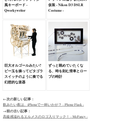
風キーボード -
仮装 - Nikon D3 DSLR
Qwerkywriter
Costume -
巨大オルゴールみたい?
ずっと眺めていたくな
ビー玉を操ってピタゴラ
る、時を刻む滑車とロー
スイッチのように奏でる
プの時計
幻想的な楽器
←次の新しい記事：
飲みたい夜は、iPhoneで一杯いかが？ - Phone Flask -
→前の古い記事：
高級感溢れるエルメスのロゴ入りマック！ - McFancy -