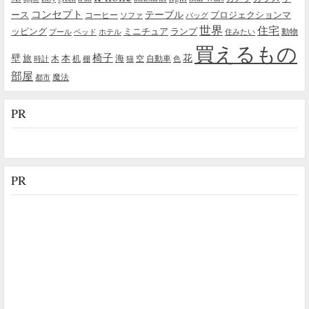
コンセプト
テーブル
プロジェクションマ
ース
コーヒー
ソファ
バッグ
世界
住宅
ッピング
ミニチュア
ランプ
プール
ベッド
ホテル
住みたい
動物
買えるもの
椅子
壁
花
本
海
旅
木
机
空
自動車
時計
棚
猫
色
部屋
魔法
都市
PR
PR