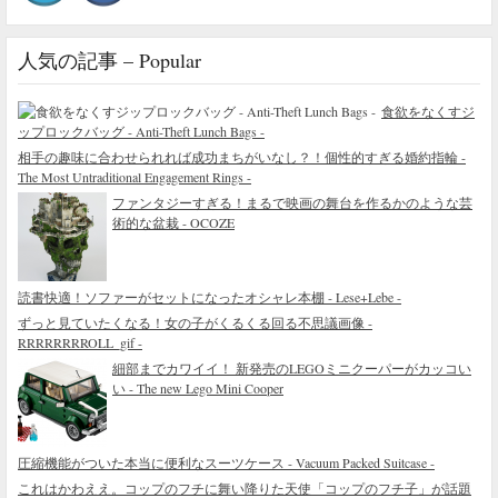
人気の記事 – Popular
食欲をなくすジ
ップロックバッグ - Anti-Theft Lunch Bags -
相手の趣味に合わせられれば成功まちがいなし？！個性的すぎる婚約指輪 -
The Most Untraditional Engagement Rings -
ファンタジーすぎる！まるで映画の舞台を作るかのような芸
術的な盆栽 - OCOZE
読書快適！ソファーがセットになったオシャレ本棚 - Lese+Lebe -
ずっと見ていたくなる！女の子がくるくる回る不思議画像 -
RRRRRRRROLL_gif -
細部までカワイイ！ 新発売のLEGOミニクーパーがカッコい
い - The new Lego Mini Cooper
圧縮機能がついた本当に便利なスーツケース - Vacuum Packed Suitcase -
これはかわええ。コップのフチに舞い降りた天使「コップのフチ子」が話題