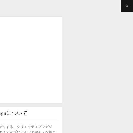
esignについて
ゲキする、クリエイティブマガジ
エイティブなアイデアやモノを気ま