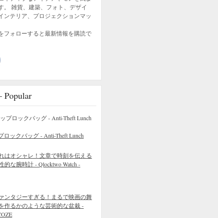
す。 雑貨、建築、フォト、デザイ
インテリア、プロジェクションマッ
をフォローすると最新情報を購読で
opular
バッグ - Anti-Theft Lunch
れはオシャレ！文章で時刻を伝える
的な腕時計 - Qlocktwo Watch -
ァンタジーすぎる！まるで映画の舞
を作るかのような芸術的な盆栽 -
COZE