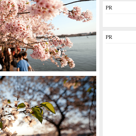
PR
PR