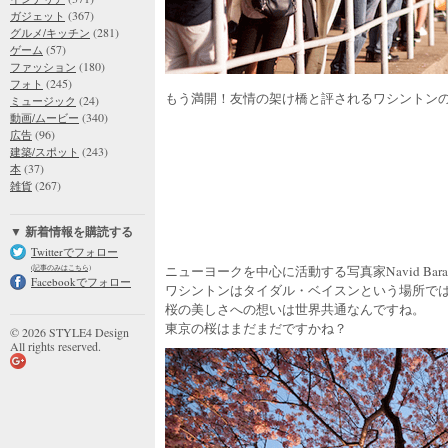
(367)
ガジェット
(281)
グルメ/キッチン
(57)
ゲーム
(180)
ファッション
(245)
フォト
もう満開！友情の架け橋と評されるワシントン
(24)
ミュージック
(340)
動画/ムービー
(96)
広告
(243)
建築/スポット
(37)
本
(267)
雑貨
▼ 新着情報を購読する
Twitterでフォロー
ニューヨークを中心に活動する写真家Navid Bar
(記事のみはこちら)
Facebookでフォロー
ワシントンはタイダル・ベイスンという場所で
桜の美しさへの想いは世界共通なんですね。
東京の桜はまだまだですかね？
© 2026 STYLE4 Design
All rights reserved.