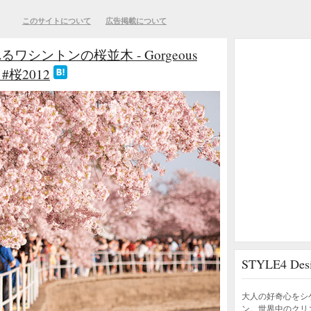
このサイトについて
広告掲載について
シントンの桜並木 - Gorgeous
 - #桜2012
STYLE4 D
大人の好奇心をシ
ン。世界中のクリ