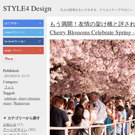
STYLE4 Design
大人の好奇心をシゲキする、クリエイティブマガジン
もう満開！友情の架け橋と評されるワ
はてブする！
4
Cherry Blossoms Celebrate Spring
twitterでツイート！
0
facebookでいいね！
27
google+ で＋１！
1
Published:
2012/03/31 21:13
Category:
フォト
Tagged:
,
,
celebrate
cherry blossom
,
spring
Washington
▼ カテゴリーから探す
(17)
お知らせ
(282)
アート/デザイン
(371)
インテリア