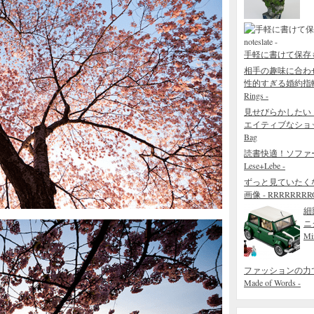
手軽に書けて保存もでき
相手の趣味に合わ
性的すぎる婚約指輪 - The
Rings -
見せびらかしたい
エイティブなショッピング
Bag
読書快適！ソファ
Lese+Lebe -
ずっと見ていたく
画像 - RRRRRRRROL
細
ニ
Mi
ファッションの力でで
Made of Words -