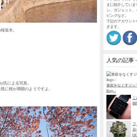
まに紹介していま
ン、ガジェット、
ピングなど。
下記のアカウント
きます。
の桜並木。
人気の記事 – P
aty氏による写真。
食欲をなくすジップロック
は既に桜が満開のようですよ。
Bags -
こ
個性
フ
台
O