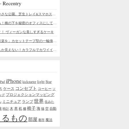
ecentry
デスクの上の小さな公園。芝生トレイ&スマホスタンドの midori SE/SF
ちょっと憧れる！橋の下を秘密のオフィスにしてしまったデザイナー
？！ ヴィーガンな美しすぎるケーキ
「日常に花と音楽を」カセットテープ型の一輪挿しがカワイイ - cassette vase
本物の植物にしか見えない！カラフルでカワイイ多肉植物＆フラワーケーキ
iPhone
light
Star
iPad
kickstarter
コンセプト
ス
ケース
コーヒー
ソ
プロジェクションマッピング
ッグ
世界
ミニチュア
ランプ
ル
住みた
椅子
本
海
旅
木
机
空
自動
時計
棚
猫
えるもの
部屋
魔法
都市