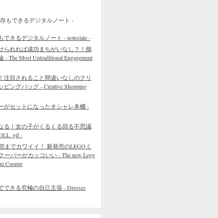
るデジタルノート - noteslate -
せられれば成功まちがいなし？！個
 Most Untraditional Engagement
！注目されること間違いなしのクリ
バッグ - Creative Shopping
ーがセットになったオシャレ本棚 -
なる！女の子がくるくる回る不思議
L_gif -
部までカワイイ！ 新発売のLEGOミ
クーパーがカッコいい - The new Lego
ni Cooper
きる究極の自己主張 - Dresses