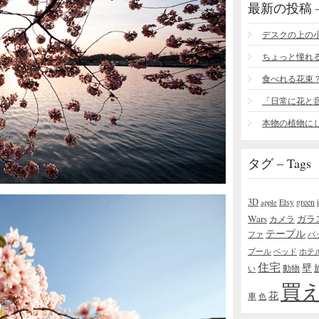
最新の投稿 – R
食べれる花束
タグ – Tags
3D
Etsy
green
apple
Wars
ガラ
カメラ
テーブル
ファ
バ
プール
ベッド
ホテ
住宅
壁
い
動物
買
花
車
色