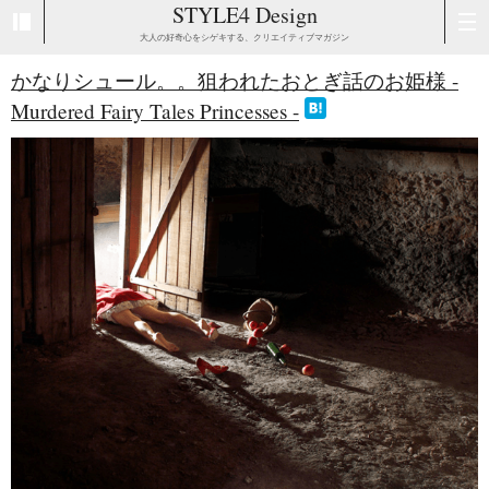
STYLE4 Design
大人の好奇心をシゲキする、クリエイティブマガジン
かなりシュール。。狙われたおとぎ話のお姫様 -
Murdered Fairy Tales Princesses -