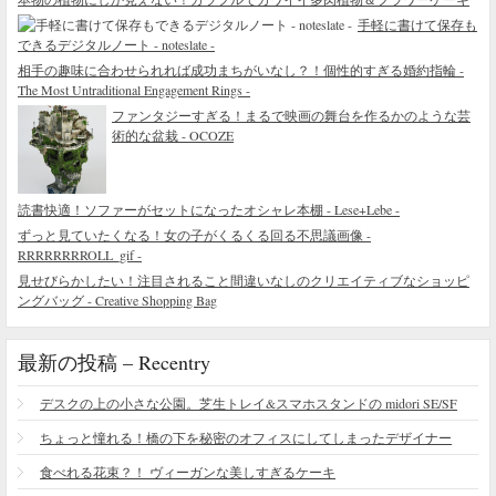
手軽に書けて保存も
できるデジタルノート - noteslate -
相手の趣味に合わせられれば成功まちがいなし？！個性的すぎる婚約指輪 -
The Most Untraditional Engagement Rings -
ファンタジーすぎる！まるで映画の舞台を作るかのような芸
術的な盆栽 - OCOZE
読書快適！ソファーがセットになったオシャレ本棚 - Lese+Lebe -
ずっと見ていたくなる！女の子がくるくる回る不思議画像 -
RRRRRRRROLL_gif -
見せびらかしたい！注目されること間違いなしのクリエイティブなショッピ
ングバッグ - Creative Shopping Bag
最新の投稿 – Recentry
デスクの上の小さな公園。芝生トレイ&スマホスタンドの midori SE/SF
ちょっと憧れる！橋の下を秘密のオフィスにしてしまったデザイナー
食べれる花束？！ ヴィーガンな美しすぎるケーキ