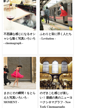
不思議な感じになるオシ
ふわりと宙に浮く人たち
ャレな動く写真いろいろ
- Levitation -
- cinemagraph -
まさにその瞬間！をとら
のぞきこむ感じが楽し
えた写真いろいろ -
い！ 眼鏡の奥のニューヨ
MOMENT -
ークシネマグラフ - New
York Cinemagraphs