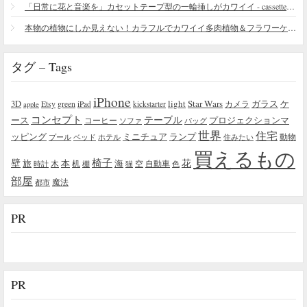
「日常に花と音楽を」カセットテープ型の一輪挿しがカワイイ - cassette vase
本物の植物にしか見えない！カラフルでカワイイ多肉植物＆フラワーケーキ
タグ – Tags
iPhone
light
Star Wars
ガラス
3D
Etsy
green
カメラ
ケ
iPad
kickstarter
apple
コンセプト
テーブル
プロジェクションマ
ース
コーヒー
ソファ
バッグ
世界
住宅
ッピング
ミニチュア
ランプ
プール
ベッド
ホテル
住みたい
動物
買えるもの
椅子
壁
花
本
海
旅
木
机
空
自動車
時計
棚
猫
色
部屋
魔法
都市
PR
PR