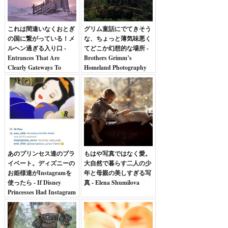
これは間違いなくおとぎ
グリム童話にでてきそう
の国に繋がっている！メ
な、ちょっと薄気味悪く
ルヘン過ぎる入り口 -
てどこか幻想的な場所 -
Entrances That Are
Brothers Grimm’s
Clearly Gateways To
Homeland Photography
Narnia -
あのプリンセス達のプラ
もはや写真ではなく愛。
イベート。ディズニーの
大自然で暮らす二人の少
お姫様達がInstagramを
年と母親の美しすぎる写
使ったら - If Disney
真 - Elena Shumilova
Princesses Had Instagram