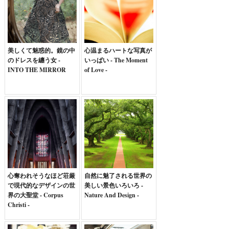
美しくて魅惑的。鏡の中
心温まるハートな写真が
のドレスを纏う女 -
いっぱい - The Moment
INTO THE MIRROR
of Love -
心奪われそうなほど荘厳
自然に魅了される世界の
で現代的なデザインの世
美しい景色いろいろ -
界の大聖堂 - Corpus
Nature And Design -
Christi -