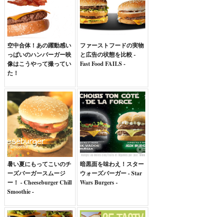
空中合体！あの躍動感い
ファーストフードの実物
っぱいのハンバーガー映
と広告の状態を比較 -
像はこうやって撮ってい
Fast Food FAILS -
た！
暑い夏にもってこいのチ
暗黒面を味わえ！スター
ーズバーガースムージ
ウォーズバーガー - Star
ー！ - Cheeseburger Chill
Wars Burgers -
Smoothie -