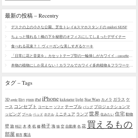
最新の投稿 – Recentry
デスクの上の小さな公園。芝生トレイ&スマホスタンドの midori SE/SF
ちょっと憧れる！橋の下を秘密のオフィスにしてしまったデザイナー
食べれる花束？！ ヴィーガンな美しすぎるケーキ
「日常に花と音楽を」カセットテープ型の一輪挿しがカワイイ - cassette vase
本物の植物にしか見えない！カラフルでカワイイ多肉植物＆フラワーケーキ
タグ – Tags
iPhone
light
Star Wars
ガラス
3D
Etsy
green
カメラ
ケ
iPad
kickstarter
apple
コンセプト
テーブル
プロジェクションマ
ース
コーヒー
ソファ
バッグ
世界
住宅
ッピング
ミニチュア
ランプ
プール
ベッド
ホテル
住みたい
動物
買えるもの
椅子
壁
花
本
海
旅
木
机
空
自動車
時計
棚
猫
色
部屋
魔法
都市