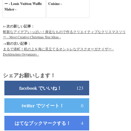
ー - Louis Vuitton Waffle
Cuisine -
Maker -
←次の新しい記事：
斬新なアイデアいっぱい！身近なもので作るクリエイティブなクリスマスツリ
ー - Most Creative Christmas Tree Ideas -
→前の古い記事：
まるで港町！机の上を海に見立てるオシャレなデスクオーガナイザー -
Desktructure Organizers -
シェアお願いします！
facebook でいいね！
123
twitter でツイート！
0
はてなブックマークする！
4