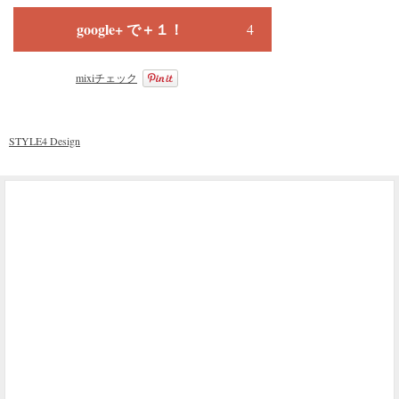
google+ で＋１！
4
mixiチェック
STYLE4 Design