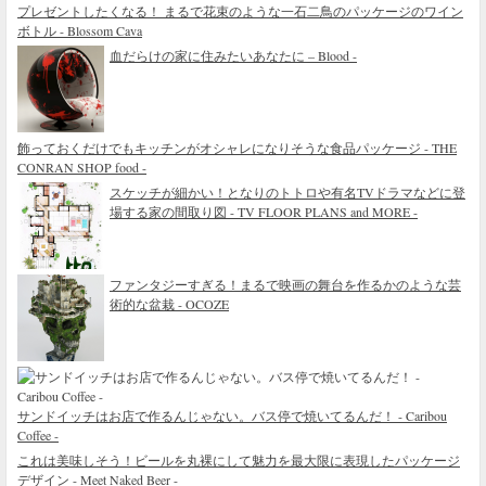
プレゼントしたくなる！ まるで花束のような一石二鳥のパッケージのワイン
ボトル - Blossom Cava
血だらけの家に住みたいあなたに – Blood -
飾っておくだけでもキッチンがオシャレになりそうな食品パッケージ - THE
CONRAN SHOP food -
スケッチが細かい！となりのトトロや有名TVドラマなどに登
場する家の間取り図 - TV FLOOR PLANS and MORE -
ファンタジーすぎる！まるで映画の舞台を作るかのような芸
術的な盆栽 - OCOZE
サンドイッチはお店で作るんじゃない。バス停で焼いてるんだ！ - Caribou
Coffee -
これは美味しそう！ビールを丸裸にして魅力を最大限に表現したパッケージ
デザイン - Meet Naked Beer -