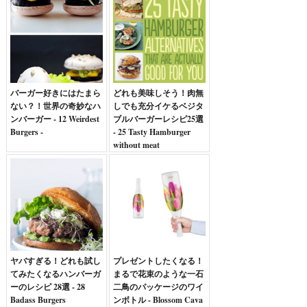
バーガー好きにはたまら
どれも美味しそう！肉無
ない？！世界の奇妙なハ
しでも充分イケるベジタ
ンバーガー - 12 Weirdest
ブルバーガーレシピ25選
Burgers -
- 25 Tasty Hamburger
without meat
ヤバすぎる！どれも試し
プレゼントしたくなる！
てみたくなるハンバーガ
まるで花束のような一石
ーのレシピ 28選 - 28
二鳥のパッケージのワイ
Badass Burgers
ンボトル - Blossom Cava