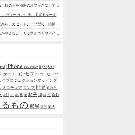
ちょっと憧れる！橋の下を秘密のオフィスにしてしまったデザイナー
？！ ヴィーガンな美しすぎるケーキ
「日常に花と音楽を」カセットテープ型の一輪挿しがカワイイ - cassette vase
本物の植物にしか見えない！カラフルでカワイイ多肉植物＆フラワーケーキ
iPhone
light
Star
iPad
kickstarter
コンセプト
ス
ケース
コーヒー
ソ
プロジェクションマッピング
ッグ
世界
ミニチュア
ランプ
ル
住みた
椅子
本
海
旅
木
机
空
自動
時計
棚
猫
えるもの
部屋
魔法
都市