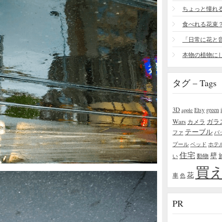
食べれる花束
タグ – Tags
3D
Etsy
green
apple
Wars
ガラ
カメラ
テーブル
ファ
バ
プール
ベッド
ホテ
住宅
壁
い
動物
買
花
車
色
PR