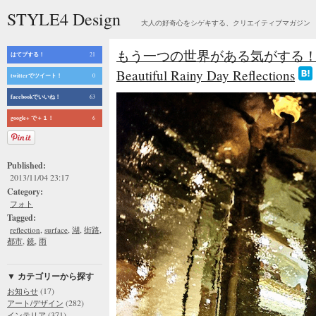
STYLE4 Design
大人の好奇心をシゲキする、クリエイティブマガジン
もう一つの世界がある気がする！
はてブする！
21
Beautiful Rainy Day Reflections
twitterでツイート！
0
facebookでいいね！
63
google+ で＋１！
6
Published:
2013/11/04 23:17
Category:
フォト
Tagged:
,
,
,
,
reflection
surface
湖
街路
,
,
都市
鏡
雨
▼ カテゴリーから探す
(17)
お知らせ
(282)
アート/デザイン
(371)
インテリア