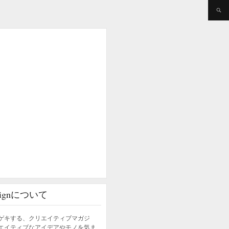
esignについて
ゲキする、クリエイティブマガジ
エイティブなアイデアやモノを気ま