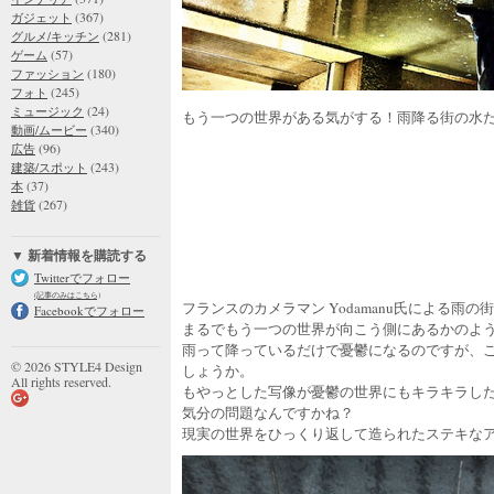
(367)
ガジェット
(281)
グルメ/キッチン
(57)
ゲーム
(180)
ファッション
(245)
フォト
(24)
ミュージック
もう一つの世界がある気がする！雨降る街の水
(340)
動画/ムービー
(96)
広告
(243)
建築/スポット
(37)
本
(267)
雑貨
▼ 新着情報を購読する
Twitterでフォロー
(記事のみはこちら)
フランスのカメラマン Yodamanu氏による雨
Facebookでフォロー
まるでもう一つの世界が向こう側にあるかのよ
雨って降っているだけで憂鬱になるのですが、
© 2026 STYLE4 Design
しょうか。
All rights reserved.
もやっとした写像が憂鬱の世界にもキラキラし
気分の問題なんですかね？
現実の世界をひっくり返して造られたステキな