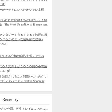
ーキ
ーがセットになったオシャレ本棚 -
せられれば成功まちがいなし？！個
 Most Untraditional Engagement
ァンタジーすぎる！まるで映画の舞
を作るかのような芸術的な盆栽 -
COZE
きる究極の自己主張 - Dresses
なる！女の子がくるくる回る不思議
L_gif -
！注目されること間違いなしのクリ
バッグ - Creative Shopping
ecentry
デスクの上の小さな公園。芝生トレイ&スマホスタンドの midori SE/SF