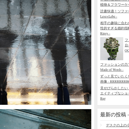
植物＆フラワーケ
読書快適！ソファ
Lese+Lebe -
相手の趣味に合わ
性的すぎる婚約指輪 - The
Rings -
フ
台
O
ファッションの力でで
Made of Words -
ずっと見ていたく
画像 - RRRRRRRROL
見せびらかしたい
エイティブなショッピング
Bag
最新の投稿 – R