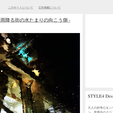
このサイトについて
広告掲載について
雨降る街の水たまりの向こう側 -
STYLE4 D
大人の好奇心をシ
ン。世界中のクリ