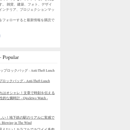
す。 雑貨、建築、フォト、デザイ
インテリア、プロジェクションマッ
をフォローすると最新情報を購読で
opular
バッグ - Anti-Theft Lunch
れはオシャレ！文章で時刻を伝える
的な腕時計 - Qlocktwo Watch -
しい！地下鉄の駅のリアルに実感で
wing in The Wind
見えない！カラフルでカワイイ多肉