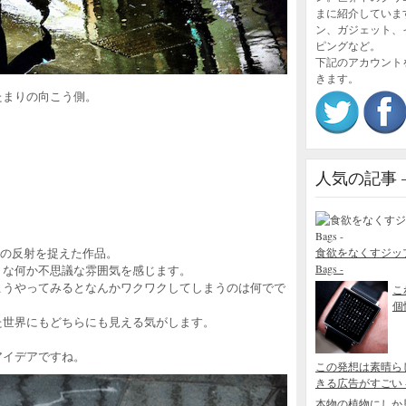
まに紹介していま
ン、ガジェット、
ピングなど。
下記のアカウント
きます。
たまりの向こう側。
人気の記事 – P
の街の反射を捉えた作品。
食欲をなくすジップロック
Bags -
うな何か不思議な雰囲気を感じます。
こうやってみるとなんかワクワクしてしまうのは何でで
こ
個性
た世界にもどちらにも見える気がします。
アイデアですね。
この発想は素晴ら
きる広告がすごい - Blo
本物の植物にしか