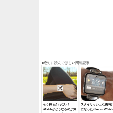
■絶対に読んでほしい関連記事:
もう待ちきれない！
スタイリッシュな腕時
iWatchがどうなるのか気
になったiPhone - iWatc