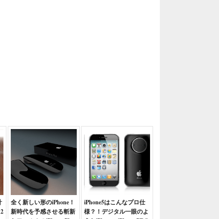
計
全く新しい形のiPhone！
iPhone5はこんなプロ仕
h2
新時代を予感させる斬新
様？！デジタル一眼のよ