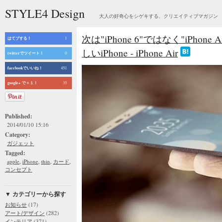
STYLE4 Design
大人の好奇心をシゲキする、クリエイティブマガジン
次は"iPhone 6"ではなく"iPho
はてブする！
1
しいiPhone - iPhone Air
twitterでツイート！
0
facebookでいいね！
451
google+ で＋１！
35
Published:
2014/01/10 15:16
Category:
ガジェット
Tagged:
,
,
,
,
apple
iPhone
thin
カード
コンセプト
▼ カテゴリーから探す
(17)
お知らせ
(282)
アート/デザイン
(371)
インテリア