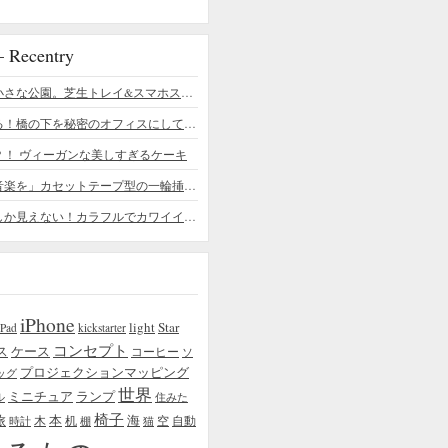
ecentry
デスクの上の小さな公園。芝生トレイ&スマホスタンドの midori SE/SF
ちょっと憧れる！橋の下を秘密のオフィスにしてしまったデザイナー
？！ ヴィーガンな美しすぎるケーキ
「日常に花と音楽を」カセットテープ型の一輪挿しがカワイイ - cassette vase
本物の植物にしか見えない！カラフルでカワイイ多肉植物＆フラワーケーキ
iPhone
light
Star
iPad
kickstarter
コンセプト
ス
ケース
コーヒー
ソ
プロジェクションマッピング
ッグ
世界
ミニチュア
ランプ
ル
住みた
椅子
本
海
旅
木
机
空
自動
時計
棚
猫