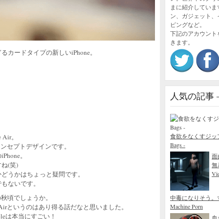
まに紹介していま
ン、ガジェット、
ピングなど。
下記のアカウント
きます。
 薄すぎるカードタイプの新しいiPhone。
人気の記事 – P
食欲をなくすジップロック
 Air。
Bags -
によるコンセプトデザインです。
hone。
面
ね(笑)
無
かどうかはちょっと疑問です。
Vid
でもないです。
の秋頃でしょうか。
中毒になりそう。
ってAirというのはあり得る話だなと思いました。
Machine Porn
leは本当にすごい！
血