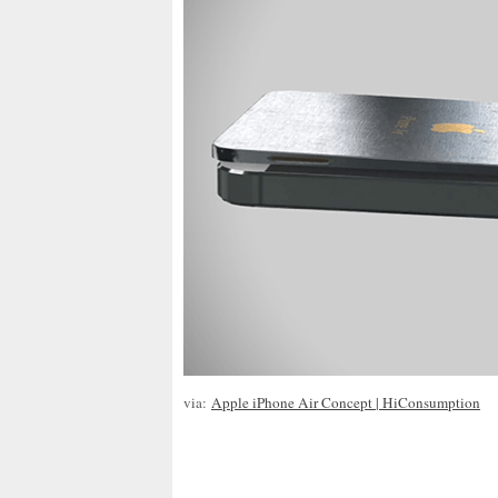
via:
Apple iPhone Air Concept | HiConsumption