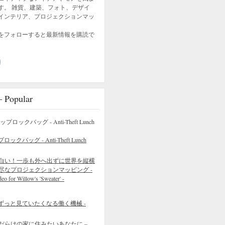
す。 雑貨、建築、フォト、デザイ
インテリア、プロジェクションマッ
をフォローすると最新情報を購読で
opular
バッグ - Anti-Theft Lunch
白い！一歩も外へ出ずに世界を縦横
尽なプロジェクションマッピング -
eo for Willow's 'Sweater' -
ずっと見ていたくなる働く機械 -
だらけの家に住みたいあなたに –