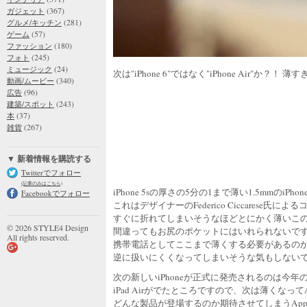
(367)
ガジェット
(281)
グルメ/キッチン
(57)
ゲーム
(180)
ファッション
(245)
フォト
(24)
ミュージック
次は"iPhone 6"ではなく"iPhone Air"か？！
(340)
動画/ムービー
(96)
広告
(243)
建築/スポット
(37)
本
(267)
雑貨
▼ 新着情報を購読する
Twitterでフォロー
(記事のみはこちら)
iPhone 5sの厚さの5分の1まで薄い1.5mmのiPhone
Facebookでフォロー
これはデザイナーのFederico Ciccarese氏
すぐに折れてしまいそうなほどとにかく薄いこのiP
© 2026 STYLE4 Design
間違ってもお尻のポケットにはいれられないです
All rights reserved.
携帯電話としてここまで薄くする必要があるの
逆に扱いにくくなってしまいそうな気もしない
次の新しいiPhoneが正式に発売されるのは今年
iPad Airがでたところですので、次は薄くな
どんな製品が登場するのか期待させてしまうApp