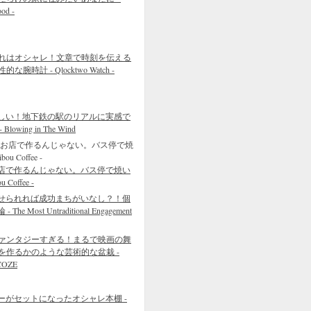
ood -
れはオシャレ！文章で時刻を伝える
的な腕時計 - Qlocktwo Watch -
しい！地下鉄の駅のリアルに実感で
wing in The Wind
店で作るんじゃない。バス停で焼い
Coffee -
せられれば成功まちがいなし？！個
 Most Untraditional Engagement
ァンタジーすぎる！まるで映画の舞
を作るかのような芸術的な盆栽 -
COZE
ーがセットになったオシャレ本棚 -