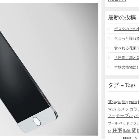
最新の投稿 – R
食べれる花束
タグ – Tags
3D
Etsy
green
apple
Wars
ガラ
カメラ
テーブル
ファ
バ
プール
ベッド
ホテ
住宅
壁
い
動物