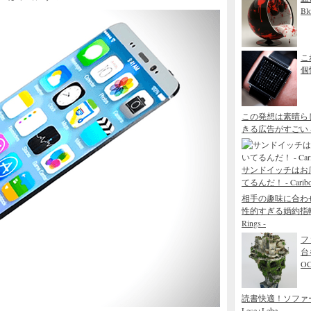
Bl
こ
個性
この発想は素晴ら
きる広告がすごい - Blo
サンドイッチはお
てるんだ！ - Caribou 
相手の趣味に合わ
性的すぎる婚約指輪 - The
Rings -
フ
台
O
読書快適！ソファ
Lese+Lebe -