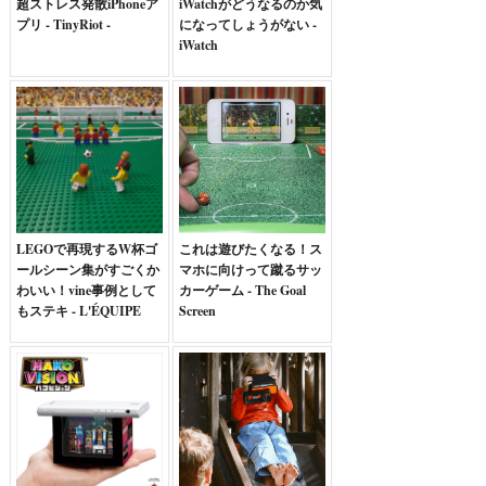
超ストレス発散iPhoneア
iWatchがどうなるのか気
プリ - TinyRiot -
になってしょうがない -
iWatch
LEGOで再現するW杯ゴ
これは遊びたくなる！ス
ールシーン集がすごくか
マホに向けって蹴るサッ
わいい！vine事例として
カーゲーム - The Goal
もステキ - L'ÉQUIPE
Screen