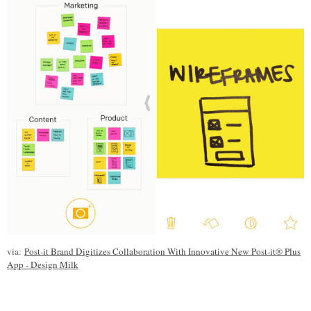
via:
Post-it Brand Digitizes Collaboration With Innovative New Post-it® Plus
App - Design Milk