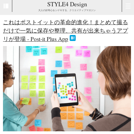
STYLE4 Design
大人の好奇心をシゲキする、クリエイティブマガジン
これはポストイットの革命的進化！まとめて撮る
だけで一気に保存や整理、共有が出来ちゃうアプ
リが登場 - Post-it Plus App