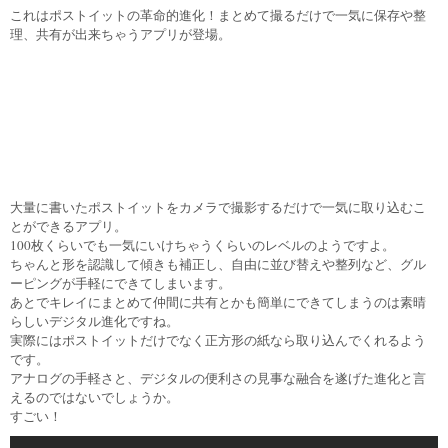
これはポストイットの革命的進化！まとめて撮るだけで一気に保存や整
理、共有が出来ちゃうアプリが登場。
大量に書いたポストイットをカメラで撮影するだけで一気に取り込むこ
とができるアプリ。
100枚くらいでも一気にいけちゃうくらいのレベルのようですよ。
ちゃんと形を認識して傾きも補正し、自由に並び替えや整列など、グル
ーピングが手軽にできてしまいます。
あとでキレイにまとめて仲間に共有とかも簡単にできてしまうのは素晴
らしいデジタル進化ですね。
実際にはポストイットだけでなく正方形の紙なら取り込んでくれるよう
です。
アナログの手軽さと、デジタルの便利さの見事な融合を遂げた進化と言
えるのではないでしょうか。
すごい！