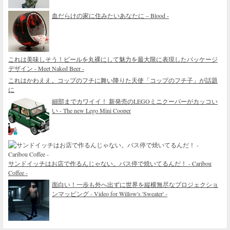
血だらけの家に住みたいあなたに – Blood -
これは美味しそう！ビールを丸裸にして魅力を最大限に表現したパッケージ
デザイン - Meet Naked Beer -
これはかわええ。コップのフチに舞い降りた天使「コップのフチ子」が話題
に
細部までカワイイ！ 新発売のLEGOミニクーパーがカッコい
い - The new Lego Mini Cooper
サンドイッチはお店で作るんじゃない。バス停で焼いてるんだ！ - Caribou
Coffee -
面白い！一歩も外へ出ずに世界を縦横無尽なプロジェクショ
ンマッピング - Video for Willow's 'Sweater' -