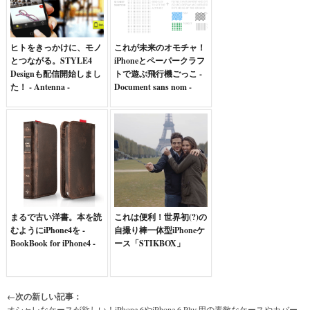
ヒトをきっかけに、モノ
これが未来のオモチャ！
とつながる。STYLE4
iPhoneとペーパークラフ
Designも配信開始しまし
トで遊ぶ飛行機ごっこ -
た！ - Antenna -
Document sans nom -
まるで古い洋書。本を読
これは便利！世界初(?)の
むようにiPhone4を -
自撮り棒一体型iPhoneケ
BookBook for iPhone4 -
ース「STIKBOX」
←次の新しい記事：
オシャレなケースが欲しい！iPhone 6やiPhone 6 Plus用の素敵なケースやカバー