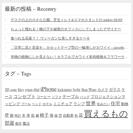
最新の投稿 – Recentry
デスクの上の小さな公園。芝生トレイ&スマホスタンドの midori SE/SF
ちょっと憧れる！橋の下を秘密のオフィスにしてしまったデザイナー
食べれる花束？！ ヴィーガンな美しすぎるケーキ
「日常に花と音楽を」カセットテープ型の一輪挿しがカワイイ - cassette vase
本物の植物にしか見えない！カラフルでカワイイ多肉植物＆フラワーケーキ
タグ – Tags
iPhone
light
Star Wars
ガラス
3D
Etsy
green
カメラ
ケ
iPad
kickstarter
apple
コンセプト
テーブル
プロジェクションマ
ース
コーヒー
ソファ
バッグ
世界
住宅
ッピング
ミニチュア
ランプ
プール
ベッド
ホテル
住みたい
動物
買えるもの
椅子
壁
花
本
海
旅
木
机
空
自動車
時計
棚
猫
色
部屋
魔法
都市