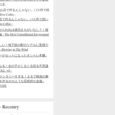
ーキ
店で作るんじゃない。バス停で焼い
Coffee -
せられれば成功まちがいなし？！個
 Most Untraditional Engagement
しい！地下鉄の駅のリアルに実感で
wing in The Wind
ーがセットになったオシャレ本棚 -
なる！女の子がくるくる回る不思議
L_gif -
ァンタジーすぎる！まるで映画の舞
を作るかのような芸術的な盆栽 -
COZE
ecentry