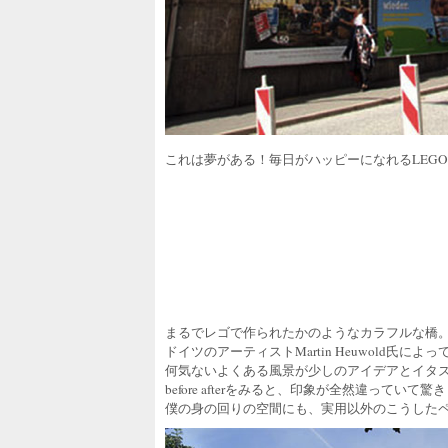
これは夢がある！毎日がハッピーになれるLEG
まるでレゴで作られたかのようなカラフルな橋
ドイツのアーティストMartin Heuwold氏に
何気ないよくある風景が少しのアイデアとイタ
before afterをみると、印象が全然違っていて驚
僕の身の回りの空間にも、実用以外のこうした