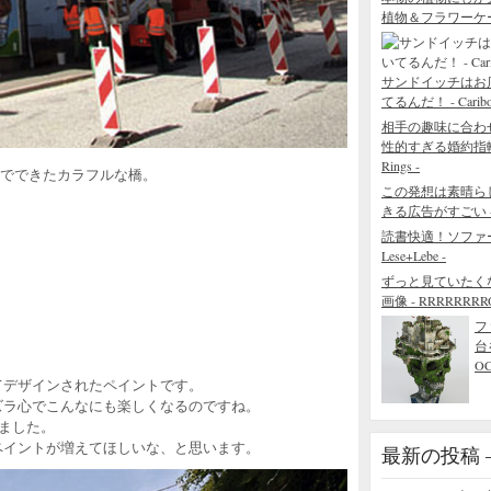
植物＆フラワーケ
サンドイッチはお
てるんだ！ - Caribou 
相手の趣味に合わ
性的すぎる婚約指輪 - The
Rings -
Oでできたカラフルな橋。
この発想は素晴ら
きる広告がすごい - Blo
読書快適！ソファ
Lese+Lebe -
ずっと見ていたく
画像 - RRRRRRRROL
フ
台
。
O
よってデザインされたペイントです。
ズラ心でこんなにも楽しくなるのですね。
きました。
ペイントが増えてほしいな、と思います。
最新の投稿 – R