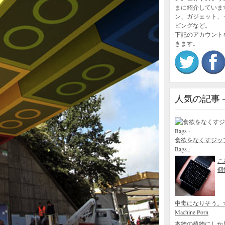
まに紹介していま
ン、ガジェット、
ピングなど。
下記のアカウント
きます。
人気の記事 – P
食欲をなくすジップロック
Bags -
こ
個性
中毒になりそう。
Machine Porn
本物の植物にしか