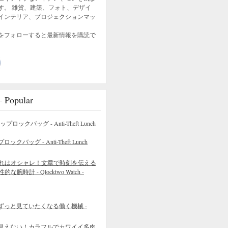
す。 雑貨、建築、フォト、デザイ
インテリア、プロジェクションマッ
をフォローすると最新情報を購読で
opular
バッグ - Anti-Theft Lunch
れはオシャレ！文章で時刻を伝える
的な腕時計 - Qlocktwo Watch -
ずっと見ていたくなる働く機械 -
見えない！カラフルでカワイイ多肉