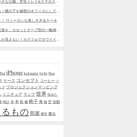
デスクの上の小さな公園。芝生トレイ&スマホスタンドの midori SE/SF
ちょっと憧れる！橋の下を秘密のオフィスにしてしまったデザイナー
？！ ヴィーガンな美しすぎるケーキ
「日常に花と音楽を」カセットテープ型の一輪挿しがカワイイ - cassette vase
本物の植物にしか見えない！カラフルでカワイイ多肉植物＆フラワーケーキ
iPhone
light
Star
iPad
kickstarter
コンセプト
ス
ケース
コーヒー
ソ
プロジェクションマッピング
ッグ
世界
ミニチュア
ランプ
ル
住みた
椅子
本
海
旅
木
机
空
自動
時計
棚
猫
えるもの
部屋
魔法
都市