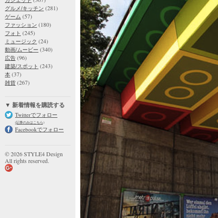
(281)
グルメ/キッチン
(57)
ゲーム
(180)
ファッション
(245)
フォト
(24)
ミュージック
(340)
動画/ムービー
(96)
広告
(243)
建築/スポット
(37)
本
(267)
雑貨
▼ 新着情報を購読する
Twitterでフォロー
(記事のみはこちら)
Facebookでフォロー
© 2026 STYLE4 Design
All rights reserved.