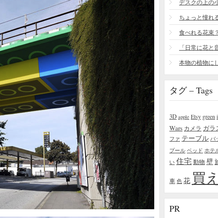
食べれる花束
タグ – Tags
3D
Etsy
green
apple
Wars
ガラ
カメラ
テーブル
ファ
バ
プール
ベッド
ホテ
住宅
壁
い
動物
買
花
車
色
PR