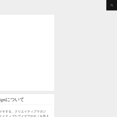
esignについて
ゲキする、クリエイティブマガジ
エイティブなアイデアやモノを気ま