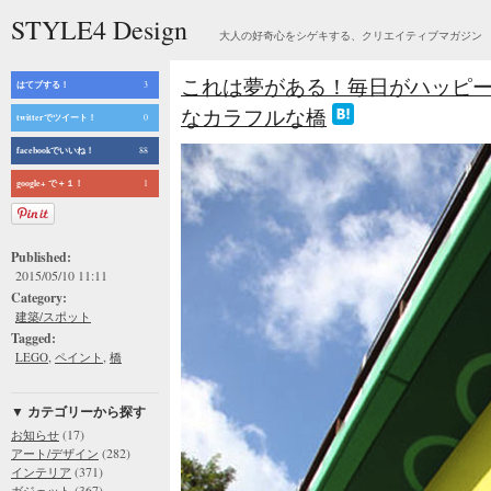
STYLE4 Design
大人の好奇心をシゲキする、クリエイティブマガジン
これは夢がある！毎日がハッピー
はてブする！
3
なカラフルな橋
twitterでツイート！
0
facebookでいいね！
88
google+ で＋１！
1
Published:
2015/05/10 11:11
Category:
建築/スポット
Tagged:
,
,
LEGO
ペイント
橋
▼ カテゴリーから探す
(17)
お知らせ
(282)
アート/デザイン
(371)
インテリア
(367)
ガジェット