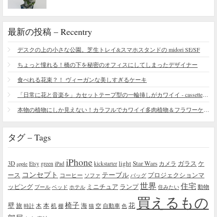
最新の投稿 – Recentry
デスクの上の小さな公園。芝生トレイ&スマホスタンドの midori SE/SF
ちょっと憧れる！橋の下を秘密のオフィスにしてしまったデザイナー
食べれる花束？！ ヴィーガンな美しすぎるケーキ
「日常に花と音楽を」カセットテープ型の一輪挿しがカワイイ - cassette vase
本物の植物にしか見えない！カラフルでカワイイ多肉植物＆フラワーケーキ
タグ – Tags
iPhone
light
Star Wars
ガラス
3D
Etsy
green
カメラ
ケ
iPad
kickstarter
apple
コンセプト
テーブル
プロジェクションマ
ース
コーヒー
ソファ
バッグ
世界
住宅
ッピング
ミニチュア
ランプ
プール
ベッド
ホテル
住みたい
動物
買えるもの
椅子
壁
花
本
海
旅
木
机
空
自動車
時計
棚
猫
色