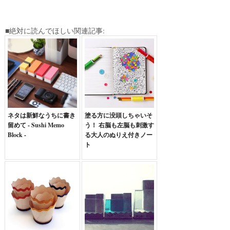
■絶対に読んでほしい関連記事:
ネタは新鮮なうちに書き
塗る方に没頭しちゃいそ
留めて - Sushi Memo
う！ 右脳も左脳も刺激す
Block -
る大人のぬりえ付きノー
ト