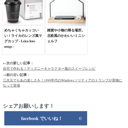
めちゃくちゃカッコい
雑貨や小物の帰る場所。
い！ライカのレンズ風マ
北欧風のかわいいミニシ
グカップ - Leica lens
ェルフ
mugs -
←次の新しい記事：
自宅で作れる！ディズニーキャラクター風のスイーツレシピ
→前の古い記事：
三次元でもあの楽しさを！1990年代のWindowsソリティアのトランプが実物に
なって登場
シェアお願いします！
facebook でいいね！
0