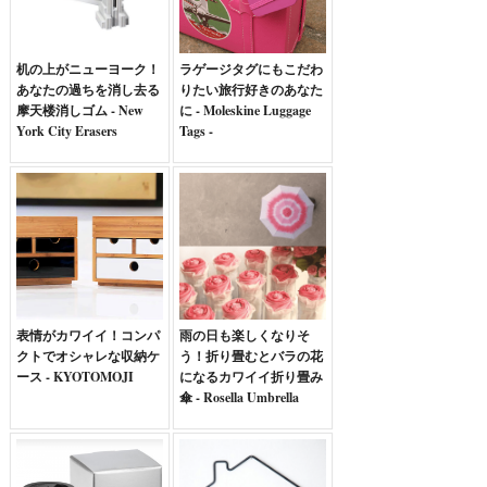
机の上がニューヨーク！
ラゲージタグにもこだわ
あなたの過ちを消し去る
りたい旅行好きのあなた
摩天楼消しゴム - New
に - Moleskine Luggage
York City Erasers
Tags -
表情がカワイイ！コンパ
雨の日も楽しくなりそ
クトでオシャレな収納ケ
う！折り畳むとバラの花
ース - KYOTOMOJI
になるカワイイ折り畳み
傘 - Rosella Umbrella