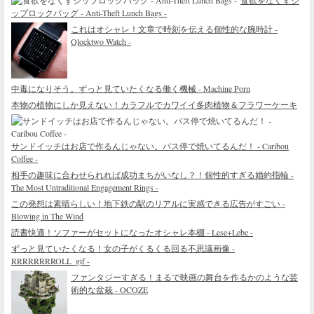
食欲をなくすジ
ップロックバッグ - Anti-Theft Lunch Bags -
これはオシャレ！文章で時刻を伝える個性的な腕時計 -
Qlocktwo Watch -
中毒になりそう。ずっと見ていたくなる働く機械 - Machine Porn
本物の植物にしか見えない！カラフルでカワイイ多肉植物＆フラワーケーキ
サンドイッチはお店で作るんじゃない。バス停で焼いてるんだ！ - Caribou
Coffee -
相手の趣味に合わせられれば成功まちがいなし？！個性的すぎる婚約指輪 -
The Most Untraditional Engagement Rings -
この発想は素晴らしい！地下鉄の駅のリアルに実感できる広告がすごい -
Blowing in The Wind
読書快適！ソファーがセットになったオシャレ本棚 - Lese+Lebe -
ずっと見ていたくなる！女の子がくるくる回る不思議画像 -
RRRRRRRROLL_gif -
ファンタジーすぎる！まるで映画の舞台を作るかのような芸
術的な盆栽 - OCOZE