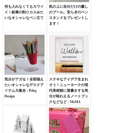
何も入れなくてもカワイ
机の上に自分だけの癒し
イ！鉛筆の削りカスみた
のプール。安らぎのペン
いなオシャレなペン立て
スタンドをプレゼントし
ます！
気分がアガる！全部揃え
ステキなアイデア生まれ
たいオシャレなデスクア
そう！ニューヨークの現
イテム大集合 - Peleg
代美術館に落書きする気
Design
分が味わえるノートブッ
クなどなど - MoMA
GALLERY Walls
NOTEBOOK