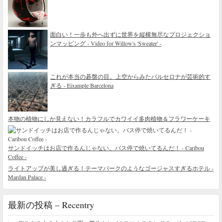
面白い！一歩も外へ出ずに世界を縦横無尽なプロジェクショ
ンマッピング - Video for Willow's 'Sweater' -
これが本当の碁盤の目。上空からみたバルセロナが芸術的す
ぎる - Eixample Barcelona
本物の植物にしか見えない！カラフルでカワイイ多肉植物＆フラワーケーキ
サンドイッチはお店で作るんじゃない。バス停で焼いてるんだ！ - Caribou
Coffee -
ライトアップが美し過ぎる！テーマパークのようなゴージャスすぎるホテル -
Mardan Palace -
最新の投稿 – Recentry