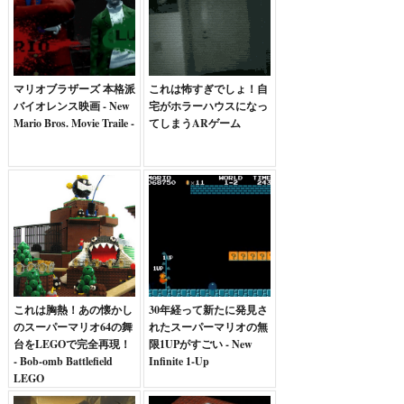
マリオブラザーズ 本格派
これは怖すぎでしょ！自
バイオレンス映画 - New
宅がホラーハウスになっ
Mario Bros. Movie Traile -
てしまうARゲーム
これは胸熱！あの懐かし
30年経って新たに発見さ
のスーパーマリオ64の舞
れたスーパーマリオの無
台をLEGOで完全再現！
限1UPがすごい - New
- Bob-omb Battlefield
Infinite 1-Up
LEGO