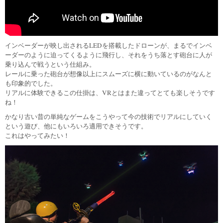
インベーダーが映し出されるLEDを搭載したドローンが、まるでインベ
ーダーのように迫ってくるように飛行し、それをうち落とす砲台に人が
乗り込んで戦うという仕組み。
レールに乗った砲台が想像以上にスムーズに横に動いているのがなんと
も印象的でした。
リアルに体験できるこの仕掛は、VRとはまた違ってとても楽しそうです
ね！
かなり古い昔の単純なゲームをこうやって今の技術でリアルにしていく
という遊び、他にもいろいろ適用できそうです。
これはやってみたい！