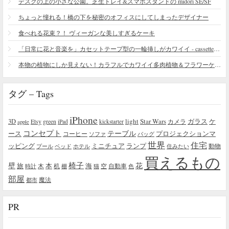
デスクの上の小さな公園。芝生トレイ&スマホスタンドの midori SE/SF
ちょっと憧れる！橋の下を秘密のオフィスにしてしまったデザイナー
食べれる花束？！ ヴィーガンな美しすぎるケーキ
「日常に花と音楽を」カセットテープ型の一輪挿しがカワイイ - cassette vase
本物の植物にしか見えない！カラフルでカワイイ多肉植物＆フラワーケーキ
タグ – Tags
iPhone
light
Star Wars
ガラス
3D
Etsy
green
カメラ
ケ
iPad
kickstarter
apple
コンセプト
テーブル
プロジェクションマ
ース
コーヒー
ソファ
バッグ
世界
住宅
ッピング
ミニチュア
ランプ
プール
ベッド
ホテル
住みたい
動物
買えるもの
椅子
壁
花
本
海
旅
木
机
空
自動車
時計
棚
猫
色
部屋
魔法
都市
PR