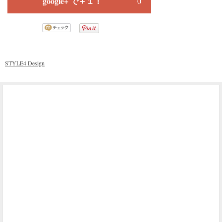
google+ で＋１！
0
STYLE4 Design