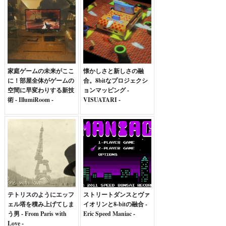
家庭ゲームの未来がここ
懐かしさと新しさの融
に！部屋全体がゲームの
合。8bitなプロジェクシ
空間に早変わりする新技
ョンマッピング -
術 - IllumiRoom -
VISUATARI -
テトリスのようにエッフ
ストリートダンスとヴァ
ェル塔を積み上げてしま
イオリンと8-bitの融合 -
う男 - From Paris with
Eric Speed Maniac -
Love -