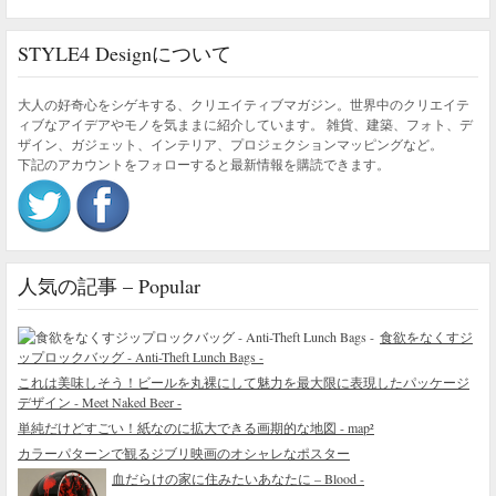
STYLE4 Designについて
大人の好奇心をシゲキする、クリエイティブマガジン。世界中のクリエイテ
ィブなアイデアやモノを気ままに紹介しています。 雑貨、建築、フォト、デ
ザイン、ガジェット、インテリア、プロジェクションマッピングなど。
下記のアカウントをフォローすると最新情報を購読できます。
人気の記事 – Popular
食欲をなくすジ
ップロックバッグ - Anti-Theft Lunch Bags -
これは美味しそう！ビールを丸裸にして魅力を最大限に表現したパッケージ
デザイン - Meet Naked Beer -
単純だけどすごい！紙なのに拡大できる画期的な地図 - map²
カラーパターンで観るジブリ映画のオシャレなポスター
血だらけの家に住みたいあなたに – Blood -