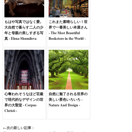
もはや写真ではなく愛。
これまた素晴らしい！世
大自然で暮らす二人の少
界で一番美しい本屋さん
年と母親の美しすぎる写
- The Most Beautiful
真 - Elena Shumilova
Bookstore in the World -
心奪われそうなほど荘厳
自然に魅了される世界の
で現代的なデザインの世
美しい景色いろいろ -
界の大聖堂 - Corpus
Nature And Design -
Christi -
←次の新しい記事：