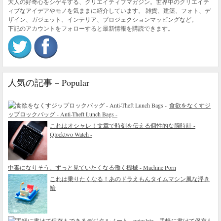
大人の好奇心をシゲキする、クリエイティブマガジン。世界中のクリエイテ
ィブなアイデアやモノを気ままに紹介しています。 雑貨、建築、フォト、デ
ザイン、ガジェット、インテリア、プロジェクションマッピングなど。
下記のアカウントをフォローすると最新情報を購読できます。
人気の記事 – Popular
食欲をなくすジ
ップロックバッグ - Anti-Theft Lunch Bags -
これはオシャレ！文章で時刻を伝える個性的な腕時計 -
Qlocktwo Watch -
中毒になりそう。ずっと見ていたくなる働く機械 - Machine Porn
これは乗りたくなる！あのドラえもんタイムマシン風な浮き
輪
手軽に書けて保存も