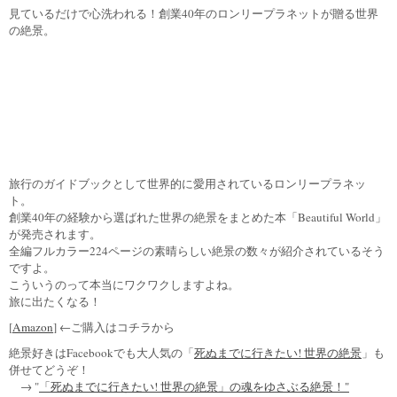
見ているだけで心洗われる！創業40年のロンリープラネットが贈る世界
の絶景。
旅行のガイドブックとして世界的に愛用されているロンリープラネッ
ト。
創業40年の経験から選ばれた世界の絶景をまとめた本「Beautiful World」
が発売されます。
全編フルカラー224ページの素晴らしい絶景の数々が紹介されているそう
ですよ。
こういうのって本当にワクワクしますよね。
旅に出たくなる！
[
Amazon
] ←ご購入はコチラから
絶景好きはFacebookでも大人気の「
死ぬまでに行きたい! 世界の絶景
」も
併せてどうぞ！
→ "
「死ぬまでに行きたい! 世界の絶景」の魂をゆさぶる絶景！"