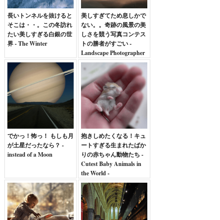
長いトンネルを抜けると
美しすぎてため息しかで
そこは・・。この冬訪れ
ない。。奇跡の風景の美
たい美しすぎる白銀の世
しさを競う写真コンテス
界 - The Winter
トの勝者がすごい -
Landscape Photographer
of the Year 2013
でかっ！怖っ！ もしも月
抱きしめたくなる！キュ
が土星だったなら？ -
ートすぎる生まれたばか
instead of a Moon
りの赤ちゃん動物たち -
Cutest Baby Animals in
the World -