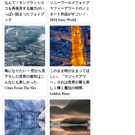
なんて！サンフランシス
ソニーワールドフォトグ
コを再発見する魅力がい
ラフィーアワードのノミ
っぱい詰まったフォトブ
ネート作品がすごい！ -
ック
2014 Sony World
Photography Awards
鳥になりたい！ 空から見
このまま時が止まってほ
下ろした世界の都市はこ
しい。「マジックアワ
んなにも美しかった -
ー」それは世界が最も美
Cities From The Sky
しく輝く魔法の時間 -
Golden Hour