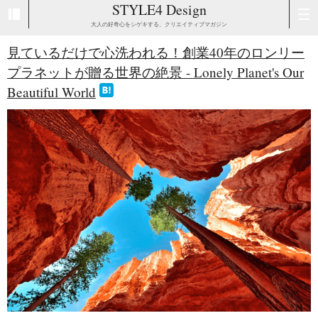
STYLE4 Design
大人の好奇心をシゲキする、クリエイティブマガジン
見ているだけで心洗われる！創業40年のロンリー
プラネットが贈る世界の絶景 - Lonely Planet's Our
Beautiful World