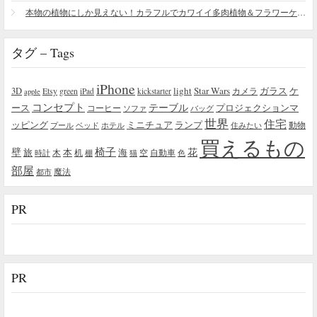
本物の植物にしか見えない！カラフルでカワイイ多肉植物＆フラワーケーキ
タグ – Tags
iPhone
light
Star Wars
ガラス
3D
Etsy
green
カメラ
ケ
iPad
kickstarter
apple
コンセプト
テーブル
プロジェクションマ
ース
コーヒー
ソファ
バッグ
世界
住宅
ッピング
ミニチュア
ランプ
プール
ベッド
ホテル
住みたい
動物
買えるもの
椅子
壁
花
本
海
旅
木
机
空
自動車
時計
棚
猫
色
部屋
魔法
都市
PR
PR