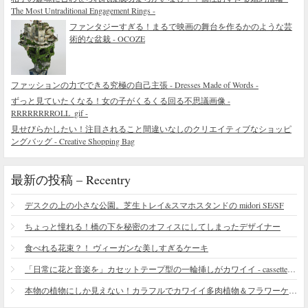
The Most Untraditional Engagement Rings -
ファンタジーすぎる！まるで映画の舞台を作るかのような芸
術的な盆栽 - OCOZE
ファッションの力でできる究極の自己主張 - Dresses Made of Words -
ずっと見ていたくなる！女の子がくるくる回る不思議画像 -
RRRRRRRROLL_gif -
見せびらかしたい！注目されること間違いなしのクリエイティブなショッピ
ングバッグ - Creative Shopping Bag
最新の投稿 – Recentry
デスクの上の小さな公園。芝生トレイ&スマホスタンドの midori SE/SF
ちょっと憧れる！橋の下を秘密のオフィスにしてしまったデザイナー
食べれる花束？！ ヴィーガンな美しすぎるケーキ
「日常に花と音楽を」カセットテープ型の一輪挿しがカワイイ - cassette vase
本物の植物にしか見えない！カラフルでカワイイ多肉植物＆フラワーケーキ