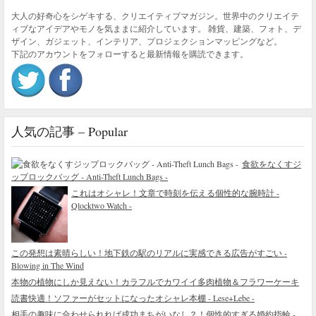
大人の好奇心をシゲキする、クリエイティブマガジン。世界中のクリエイテ
ィブなアイデアやモノを気ままに紹介しています。 雑貨、建築、フォト、デ
ザイン、ガジェット、インテリア、プロジェクションマッピングなど。
下記のアカウントをフォローすると最新情報を購読できます。
人気の記事 – Popular
食欲をなくすジ
ップロックバッグ - Anti-Theft Lunch Bags -
これはオシャレ！文章で時刻を伝える個性的な腕時計 -
Qlocktwo Watch -
この発想は素晴らしい！地下鉄の駅のリアルに実感できる広告がすごい -
Blowing in The Wind
本物の植物にしか見えない！カラフルでカワイイ多肉植物＆フラワーケーキ
読書快適！ソファーがセットになったオシャレ本棚 - Lese+Lebe -
相手の趣味に合わせられれば成功まちがいなし？！個性的すぎる婚約指輪 -