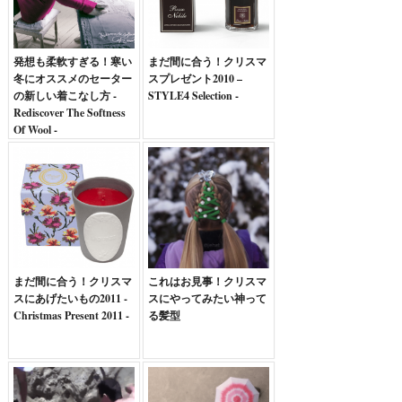
発想も柔軟すぎる！寒い
まだ間に合う！クリスマ
冬にオススメのセーター
スプレゼント2010 –
の新しい着こなし方 -
STYLE4 Selection -
Rediscover The Softness
Of Wool -
まだ間に合う！クリスマ
これはお見事！クリスマ
スにあげたいもの2011 -
スにやってみたい神って
Christmas Present 2011 -
る髪型