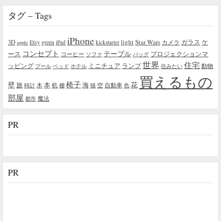
タグ – Tags
iPhone
light
Star Wars
ガラス
3D
Etsy
green
カメラ
ケ
iPad
kickstarter
apple
コンセプト
テーブル
プロジェクションマ
ース
コーヒー
ソファ
バッグ
世界
住宅
ッピング
ミニチュア
ランプ
プール
ベッド
ホテル
住みたい
動物
買えるもの
椅子
壁
花
本
海
旅
木
机
空
自動車
時計
棚
猫
色
部屋
魔法
都市
PR
PR