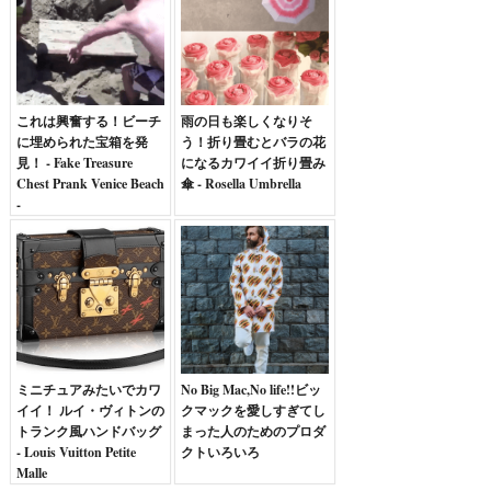
これは興奮する！ビーチ
雨の日も楽しくなりそ
に埋められた宝箱を発
う！折り畳むとバラの花
見！ - Fake Treasure
になるカワイイ折り畳み
Chest Prank Venice Beach
傘 - Rosella Umbrella
-
ミニチュアみたいでカワ
No Big Mac,No life!!ビッ
イイ！ ルイ・ヴィトンの
クマックを愛しすぎてし
トランク風ハンドバッグ
まった人のためのプロダ
- Louis Vuitton Petite
クトいろいろ
Malle