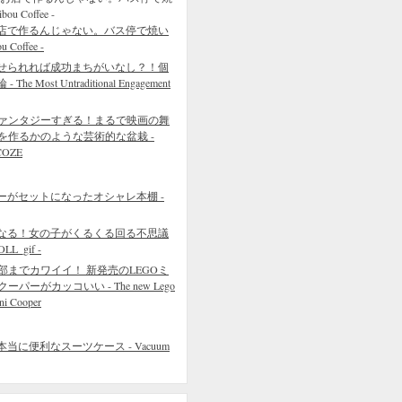
店で作るんじゃない。バス停で焼い
Coffee -
せられれば成功まちがいなし？！個
 Most Untraditional Engagement
ァンタジーすぎる！まるで映画の舞
を作るかのような芸術的な盆栽 -
COZE
ーがセットになったオシャレ本棚 -
なる！女の子がくるくる回る不思議
L_gif -
部までカワイイ！ 新発売のLEGOミ
クーパーがカッコいい - The new Lego
ni Cooper
に便利なスーツケース - Vacuum