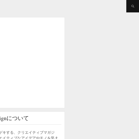
esignについて
ゲキする、クリエイティブマガジ
エイティブなアイデアやモノを気ま