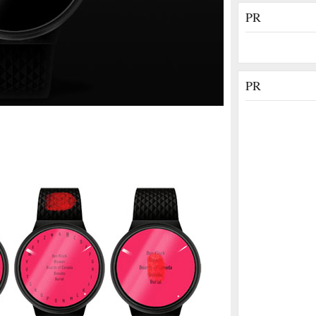
PR
PR