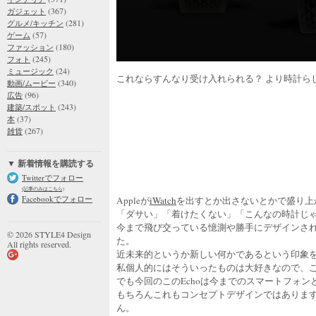
(367)
ガジェット
(281)
グルメ/キッチン
(57)
ゲーム
(180)
ファッション
(245)
フォト
(24)
ミュージック
これならすんなり受け入れられる？ より時計ら
(340)
動画/ムービー
(96)
広告
(243)
建築/スポット
(37)
本
(267)
雑貨
▼ 新着情報を購読する
Twitterでフォロー
(記事のみはこちら)
Facebookでフォロー
Appleが
iWatch
を出すとか出さないとかで盛り上
「ダサい」「着けたくない」「こんなの時計じ
今まで飛び交っている憶測や勝手にデザインされ
© 2026 STYLE4 Design
た。
All rights reserved.
近未来的というか新しい何かであるという印象
私個人的にはそういったものは大好きなので、
でも今回のこのEchoは今までのスマートフォン
もちろんこれもコンセプトデザインではありま
ん。