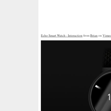
Echo Smart Watch - Interaction
from
Brian
on
Vime