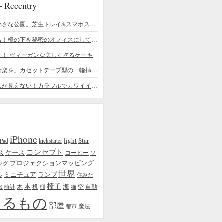
ecentry
デスクの上の小さな公園。芝生トレイ&スマホスタンドの midori SE/SF
ちょっと憧れる！橋の下を秘密のオフィスにしてしまったデザイナー
？！ ヴィーガンな美しすぎるケーキ
「日常に花と音楽を」カセットテープ型の一輪挿しがカワイイ - cassette vase
本物の植物にしか見えない！カラフルでカワイイ多肉植物＆フラワーケーキ
iPhone
light
Star
iPad
kickstarter
コンセプト
ス
ケース
コーヒー
ソ
プロジェクションマッピング
ッグ
世界
ミニチュア
ランプ
ル
住みた
椅子
本
海
旅
木
机
空
自動
時計
棚
猫
えるもの
部屋
魔法
都市