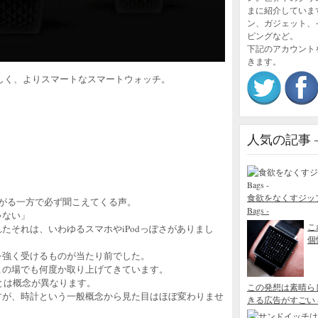
まに紹介していま
ン、ガジェット、
ピングなど。
下記のアカウント
きます。
しく、よりスマートなスマートウォッチ。
人気の記事 – P
食欲をなくすジップロック
がる一方で必ず聞こえてくる声。
Bags -
ゃない」
こ
たそれは、いわゆるスマホやiPodっぽさがありまし
個性
を強く受けるものが当たり前でした。
この場でも何度か取り上げてきています。
とは概念が異なります。
この発想は素晴ら
すが、時計という一般概念から見た目はほぼ変わりませ
きる広告がすごい - Blo