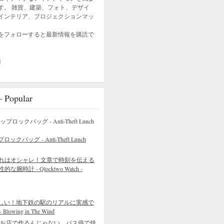
す。 雑貨、建築、フォト、デザイ
インテリア、プロジェクションマッ
をフォローすると最新情報を購読で
opular
バッグ - Anti-Theft Lunch
れはオシャレ！文章で時刻を伝える
的な腕時計 - Qlocktwo Watch -
しい！地下鉄の駅のリアルに実感で
wing in The Wind