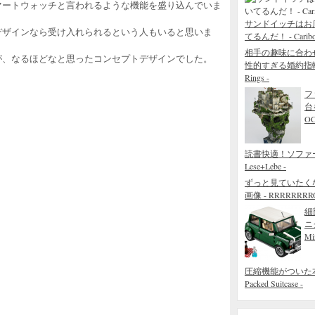
マートウォッチと言われるような機能を盛り込んでいま
サンドイッチはお
デザインなら受け入れられるという人もいると思いま
てるんだ！ - Caribou 
相手の趣味に合わ
が、なるほどなと思ったコンセプトデザインでした。
性的すぎる婚約指輪 - The
Rings -
フ
台
O
読書快適！ソファ
Lese+Lebe -
ずっと見ていたく
画像 - RRRRRRRROL
細
ニ
Mi
圧縮機能がついた本当
Packed Suitcase -