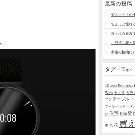
最新の投稿 – R
食べれる花束
o
.
タグ – Tags
3D
Etsy
green
apple
Wars
ガラ
カメラ
テーブル
ファ
バ
プール
ベッド
ホテ
住宅
壁
い
動物
買
花
車
色