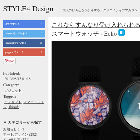
STYLE4 Design
大人の好奇心をシゲキする、クリエイティブマガジン
これならすんなり受け入れられる
はてブする！
3
スマートウォッチ - Echo
twitterでツイート！
0
facebookでいいね！
11
google+ で＋１！
1
Published:
2013/08/15 01:18
Category:
ガジェット
Tagged:
,
コンセプト
スマートフォ
,
ン
腕時計
▼ カテゴリーから探す
(17)
お知らせ
(282)
アート/デザイン
(371)
インテリア