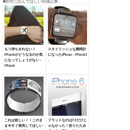
■絶対に読んでほしい関連記事:
もう待ちきれない！
スタイリッシュな腕時計
iWatchがどうなるのか気
になったiPhone - iWatch2
になってしょうがない -
-
iWatch
これは欲しい！！このま
フラットなのはUIだけじ
ま今すぐ発売してほしい
ゃなかった！折りたたみ