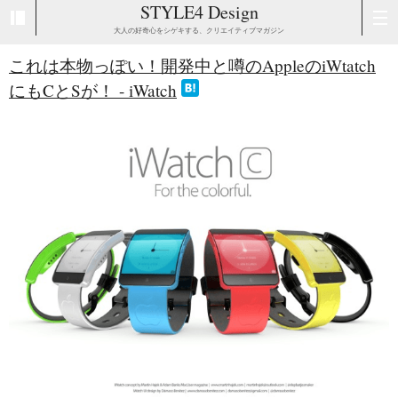
STYLE4 Design
大人の好奇心をシゲキする、クリエイティブマガジン
これは本物っぽい！開発中と噂のAppleのiWtatch
にもCとSが！ - iWatch