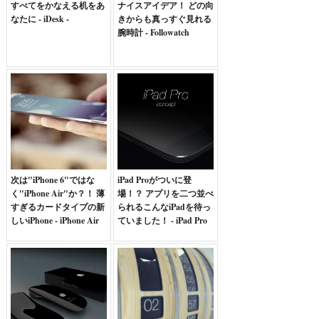
すべてをかなえる机をあ
ナイスアイデア！ どの向
なたに - iDesk -
きからも真っすぐ見れる
腕時計 - Followatch
次は"iPhone 6"ではな
iPad Proがついに登
く"iPhone Air"か？！ 薄
場！？ アプリを二つ並べ
すぎるカードタイプの新
られるこんなiPadを待っ
しいiPhone - iPhone Air
ていました！ - iPad Pro