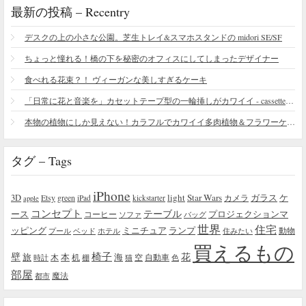
最新の投稿 – Recentry
デスクの上の小さな公園。芝生トレイ&スマホスタンドの midori SE/SF
ちょっと憧れる！橋の下を秘密のオフィスにしてしまったデザイナー
食べれる花束？！ ヴィーガンな美しすぎるケーキ
「日常に花と音楽を」カセットテープ型の一輪挿しがカワイイ - cassette vase
本物の植物にしか見えない！カラフルでカワイイ多肉植物＆フラワーケーキ
タグ – Tags
iPhone
light
Star Wars
ガラス
3D
Etsy
green
カメラ
ケ
iPad
kickstarter
apple
コンセプト
テーブル
プロジェクションマ
ース
コーヒー
ソファ
バッグ
世界
住宅
ッピング
ミニチュア
ランプ
プール
ベッド
ホテル
住みたい
動物
買えるもの
椅子
壁
花
本
海
旅
木
机
空
自動車
時計
棚
猫
色
部屋
魔法
都市