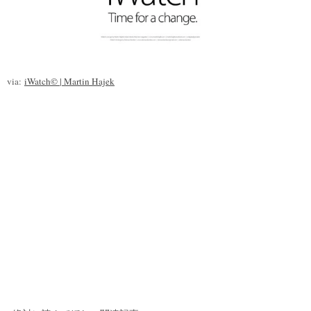
via:
iWatch© | Martin Hajek