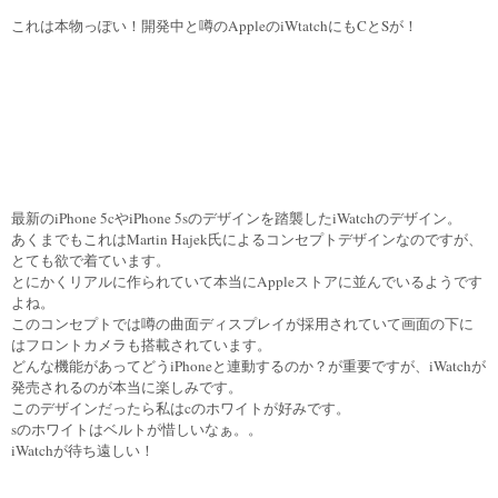
これは本物っぽい！開発中と噂のAppleのiWtatchにもCとSが！
最新のiPhone 5cやiPhone 5sのデザインを踏襲したiWatchのデザイン。
あくまでもこれはMartin Hajek氏によるコンセプトデザインなのですが、
とても欲で着ています。
とにかくリアルに作られていて本当にAppleストアに並んでいるようです
よね。
このコンセプトでは噂の曲面ディスプレイが採用されていて画面の下に
はフロントカメラも搭載されています。
どんな機能があってどうiPhoneと連動するのか？が重要ですが、iWatchが
発売されるのが本当に楽しみです。
このデザインだったら私はcのホワイトが好みです。
sのホワイトはベルトが惜しいなぁ。。
iWatchが待ち遠しい！