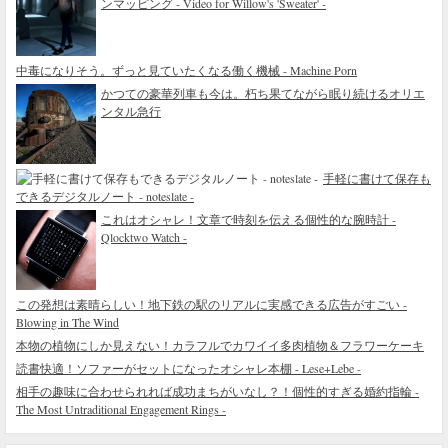
ンマッピング - Video for Willow's 'Sweater' -
中毒になりそう。ずっと見ていたくなる働く機械 - Machine Porn
かつての豪華列車も今は。朽ち果てながら眠り続けるオリエ
ンタル急行
手軽に書けて保存も
できるデジタルノート - noteslate -
これはオシャレ！文章で時刻を伝える個性的な腕時計 -
Qlocktwo Watch -
この発想は素晴らしい！地下鉄の駅のリアルに実感できる広告がすごい -
Blowing in The Wind
本物の植物にしか見えない！カラフルでカワイイ多肉植物＆フラワーケーキ
読書快適！ソファーがセットになったオシャレ本棚 - Lese+Lebe -
相手の趣味に合わせられれば成功まちがいなし？！個性的すぎる婚約指輪 -
The Most Untraditional Engagement Rings -