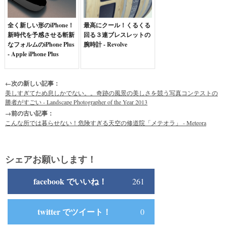
全く新しい形のiPhone！
最高にクール！くるくる
新時代を予感させる斬新
回る３連ブレスレットの
なフォルムのiPhone Plus
腕時計 - Revolve
- Apple iPhone Plus
←次の新しい記事：
美しすぎてため息しかでない。。奇跡の風景の美しさを競う写真コンテストの
勝者がすごい - Landscape Photographer of the Year 2013
→前の古い記事：
こんな所では暮らせない！危険すぎる天空の修道院「メテオラ」 - Meteora
シェアお願いします！
facebook でいいね！
261
twitter でツイート！
0