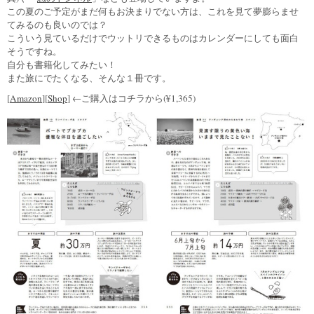
この夏のご予定がまだ何もお決まりでない方は、これを見て夢膨らませ
てみるのも良いのでは？
こういう見ているだけでウットリできるものはカレンダーにしても面白
そうですね。
自分も書籍化してみたい！
また旅にでたくなる、そんな１冊です。
[
Amazon
][
Shop
] ←ご購入はコチラから(¥1,365)