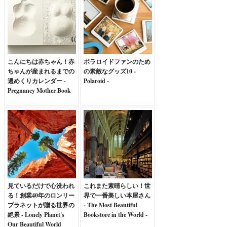
こんにちは赤ちゃん！赤
ポラロイドファンのため
ちゃんが産まれるまでの
の素敵なグッズ10 -
週めくりカレンダー -
Polaroid -
Pregnancy Mother Book
見ているだけで心洗われ
これまた素晴らしい！世
る！創業40年のロンリー
界で一番美しい本屋さん
プラネットが贈る世界の
- The Most Beautiful
絶景 - Lonely Planet's
Bookstore in the World -
Our Beautiful World