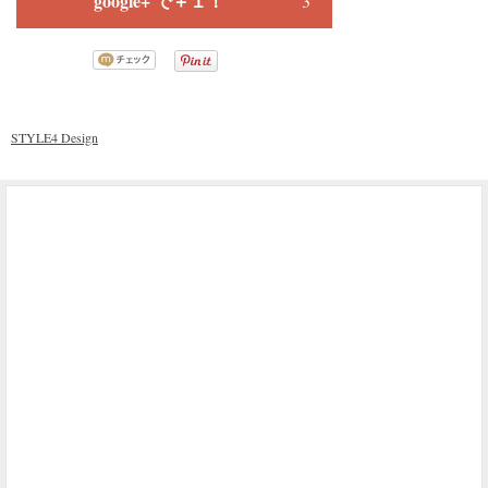
google+ で＋１！
3
STYLE4 Design