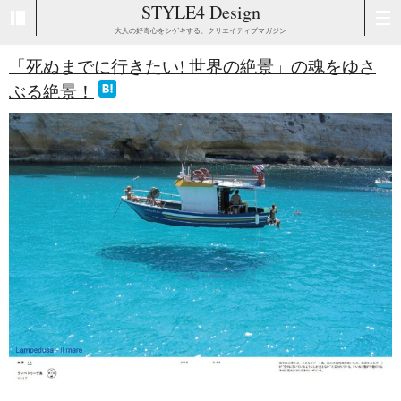
STYLE4 Design
大人の好奇心をシゲキする、クリエイティブマガジン
「死ぬまでに行きたい! 世界の絶景」の魂をゆさ
ぶる絶景！