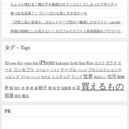
ちょっと憧れる！橋の下を秘密のオフィスにしてしまったデザイナー
食べれる花束？！ ヴィーガンな美しすぎるケーキ
「日常に花と音楽を」カセットテープ型の一輪挿しがカワイイ - cassette vase
本物の植物にしか見えない！カラフルでカワイイ多肉植物＆フラワーケーキ
タグ – Tags
iPhone
light
Star Wars
ガラス
3D
Etsy
green
カメラ
ケ
iPad
kickstarter
apple
コンセプト
テーブル
プロジェクションマ
ース
コーヒー
ソファ
バッグ
世界
住宅
ッピング
ミニチュア
ランプ
プール
ベッド
ホテル
住みたい
動物
買えるもの
椅子
壁
花
本
海
旅
木
机
空
自動車
時計
棚
猫
色
部屋
魔法
都市
PR