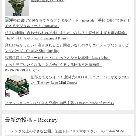
手軽に書けて保存も
できるデジタルノート - noteslate -
相手の趣味に合わせられれば成功まちがいなし？！個性的すぎる婚約指輪 -
The Most Untraditional Engagement Rings -
見せびらかしたい！注目されること間違いなしのクリエイティブなショッピ
ングバッグ - Creative Shopping Bag
読書快適！ソファーがセットになったオシャレ本棚 - Lese+Lebe -
ずっと見ていたくなる！女の子がくるくる回る不思議画像 -
RRRRRRRROLL_gif -
細部までカワイイ！ 新発売のLEGOミニクーパーがカッコい
い - The new Lego Mini Cooper
ファッションの力でできる究極の自己主張 - Dresses Made of Words -
最新の投稿 – Recentry
デスクの上の小さな公園。芝生トレイ&スマホスタンドの midori SE/SF