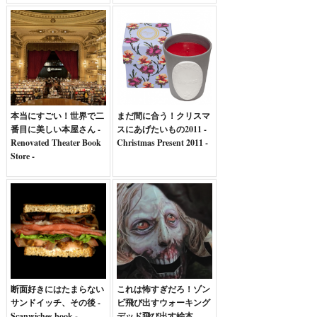
本当にすごい！世界で二
まだ間に合う！クリスマ
番目に美しい本屋さん -
スにあげたいもの2011 -
Renovated Theater Book
Christmas Present 2011 -
Store -
断面好きにはたまらない
これは怖すぎだろ！ゾン
サンドイッチ、その後 -
ビ飛び出すウォーキング
Scanwiches book -
デッド飛び出す絵本