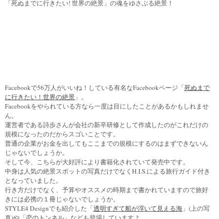
「死ぬまでに行きたい! 世界の絶景」の魂をゆさぶる絶景！
Facebookで56万人がいいね！している有名なFacebookページ「
死ぬまで
に行きたい！世界の絶景
」。
Facebookをやられている方なら一度は目にしたことがあるかもしれませ
ん。
運営者である詩歩さんが会社の新卒研修として作成したのがこれだけの
規模になったのだからスゴいことです。
普通の企業がお金を出してもここまでの規模にするのはまずできないん
じゃないでしょうか。
そして今、こちらが大好評により書籍化されていて発売中です。
中身は人気の絶景スポットの写真だけでなくH.I.S.による旅行ガイド付き
となっていました。
行き方だけでなく、予算やオススメの時期まで書かれていますので旅好
きには必携の１冊じゃないでしょうか。
STYLE4 Designでも紹介した「
透明すぎて船が浮いて見える海
」(上の写
真)や「
恋のトンネル
」なども登場していますよ。