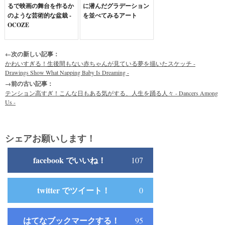
るで映画の舞台を作るか
に潜んだグラデーション
のような芸術的な盆栽 -
を並べてみるアート
OCOZE
←次の新しい記事：
かわいすぎる！生後間もない赤ちゃんが見ている夢を描いたスケッチ -
Drawings Show What Napping Baby Is Dreaming -
→前の古い記事：
テンション高すぎ！こんな日もある気がする、人生を踊る人々 - Dancers Among
Us -
シェアお願いします！
facebook でいいね！
107
twitter でツイート！
0
はてなブックマークする！
95