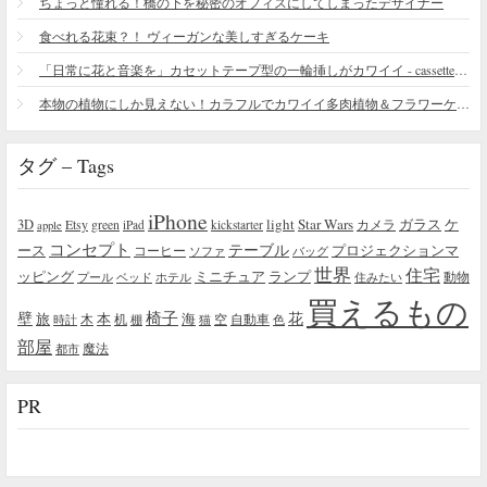
ちょっと憧れる！橋の下を秘密のオフィスにしてしまったデザイナー
食べれる花束？！ ヴィーガンな美しすぎるケーキ
「日常に花と音楽を」カセットテープ型の一輪挿しがカワイイ - cassette vase
本物の植物にしか見えない！カラフルでカワイイ多肉植物＆フラワーケーキ
タグ – Tags
iPhone
light
Star Wars
ガラス
3D
Etsy
green
カメラ
ケ
iPad
kickstarter
apple
コンセプト
テーブル
プロジェクションマ
ース
コーヒー
ソファ
バッグ
世界
住宅
ッピング
ミニチュア
ランプ
プール
ベッド
ホテル
住みたい
動物
買えるもの
椅子
壁
花
本
海
旅
木
机
空
自動車
時計
棚
猫
色
部屋
魔法
都市
PR