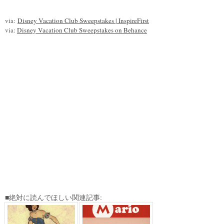
via:
Disney Vacation Club Sweepstakes | InspireFirst
via:
Disney Vacation Club Sweepstakes on Behance
■絶対に読んでほしい関連記事: