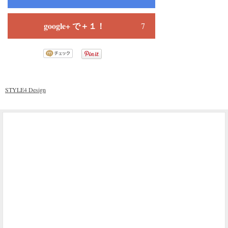
google+ で＋１！
7
STYLE4 Design