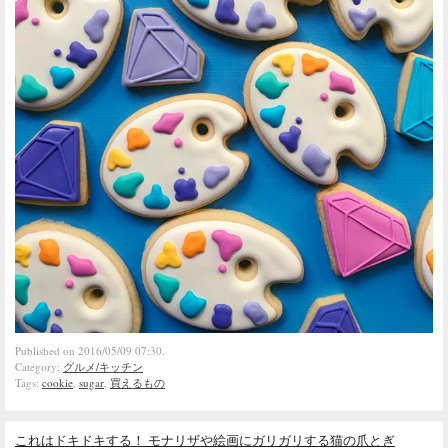
Published on 2016/05/09 07:30.
Category:
グルメ/キッチン
Tags:
cookie
,
sugar
,
買えるもの
これはドキドキする！ モナリザや絵画にガリガリする猫の爪とぎ