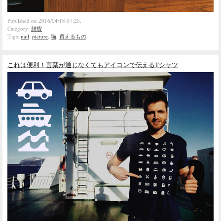
Published on 2016/04/18 07:28.
Category:
雑貨
Tags:
nail
,
picture
,
猫
,
買えるもの
これは便利！言葉が通じなくてもアイコンで伝えるTシャツ