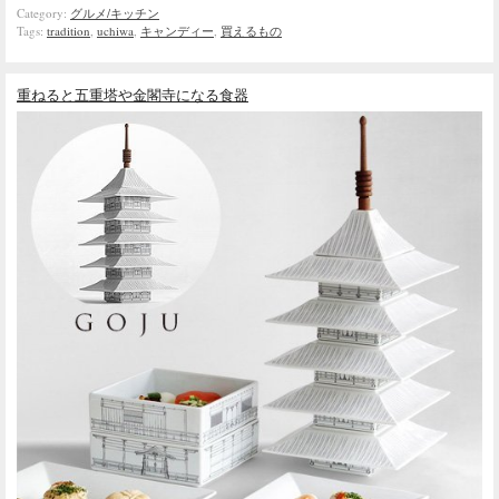
Category:
グルメ/キッチン
Tags:
tradition
,
uchiwa
,
キャンディー
,
買えるもの
重ねると五重塔や金閣寺になる食器