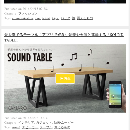
Published on 2016/04/15 07:28.
Category:
ファッション
Tags:
communication
,
icon
,
t-shirt
,
triple
,
バッグ
,
旅
,
買えるもの
音を奏でるテーブル！アプリで好きな音楽や天気と連動する「SOUND
TABLE」
Published on 2016/04/02 18:03.
Category:
インテリア
,
ガジェット
,
動画/ムービー
Tags:
sound
,
スピーカー
,
テーブル
,
買えるもの