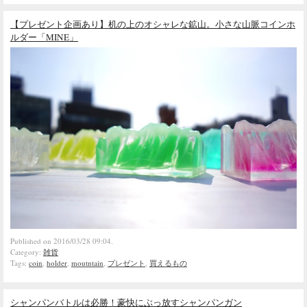
【プレゼント企画あり】机の上のオシャレな鉱山。小さな山脈コインホ
ルダー「MINE」
Published on 2016/03/28 09:04.
Category:
雑貨
Tags:
coin
,
holder
,
moutntain
,
プレゼント
,
買えるもの
シャンパンバトルは必勝！豪快にぶっ放すシャンパンガン