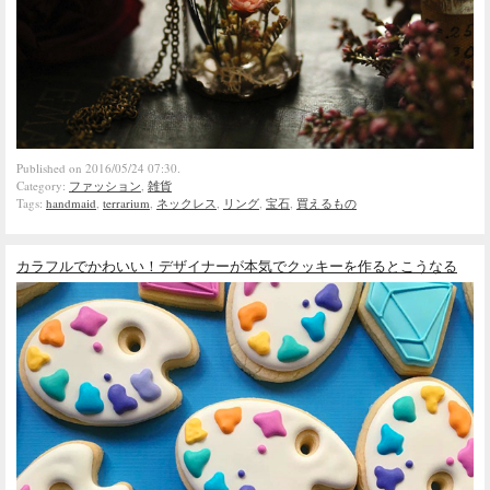
Published on 2016/05/24 07:30.
Category:
ファッション
,
雑貨
Tags:
handmaid
,
terrarium
,
ネックレス
,
リング
,
宝石
,
買えるもの
カラフルでかわいい！デザイナーが本気でクッキーを作るとこうなる