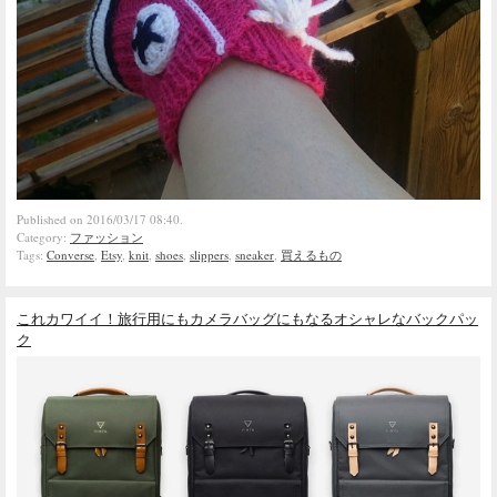
Published on 2016/03/17 08:40.
Category:
ファッション
Tags:
Converse
,
Etsy
,
knit
,
shoes
,
slippers
,
sneaker
,
買えるもの
これカワイイ！旅行用にもカメラバッグにもなるオシャレなバックパッ
ク