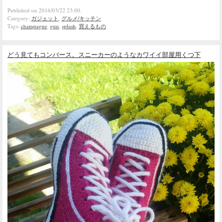
Published on 2016/03/22 23:00.
Category:
ガジェット
,
グルメ/キッチン
Tags:
champagne
,
gun
,
splash
,
買えるもの
どう見てもコンバース。スニーカーのようなカワイイ部屋用くつ下