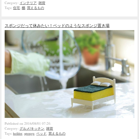
Category:
インテリア
,
雑貨
Tags:
住宅
,
棚
,
買えるもの
スポンジだって休みたい！ベッドのようなスポンジ置き場
Published on 2016/08/01 07:20.
Category:
グルメ/キッチン
,
雑貨
Tags:
holder
,
sponge
,
ベッド
,
買えるもの