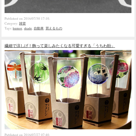
Published on 2016/07/30 17:10.
Category:
雑貨
Tags:
humor
,
shade
,
自動車
,
買えるもの
繊細で涼しげ！飾って楽しみたくなる可愛すぎる「うちわ飴」
Published on 2016/07/27 07:40.