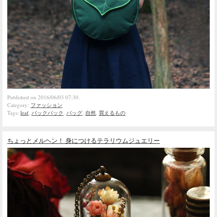
Published on 2016/06/03 07:30.
Category:
ファッション
Tags:
leaf
,
バックパック
,
バッグ
,
自然
,
買えるもの
ちょっとメルヘン！ 身につけるテラリウムジュエリー