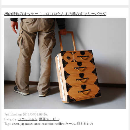
機内持込みオッケー！コロコロたんすの粋なキャリーバッグ
Published on 2016/04/01 09:26.
Category:
ファッション
,
動画/ムービー
Tags:
chest
,
japanese
,
tansu
,
tradition
,
trolley
,
ケース
,
買えるもの